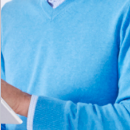
Canada
China
Colombia
Croatia
Cyprus
Czech Republic
Denmark
Egypt
Estonia
Finland
France
Georgia
Germany
Greece
Hong Kong
Hungary