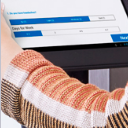
Macedonia
Malaysia
Mexico
Morocco
Netherlands
New Zealand
Norway
Peru
Philippines
Poland
Portugal
Qatar
Romania
Russia