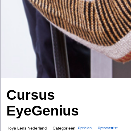
Saudi Arabia
Senegal
Serbia
Singapore
Slovakia
Slovenia
South Africa
Spain
Sweden
Switzerland
Taiwan
Thailand
Cursus
EyeGenius
Turkey
Tunisia
Ukraine
United Arab Emirates
Hoya Lens Nederland
     Categorieën: 
Opticien ,
Optometrist 