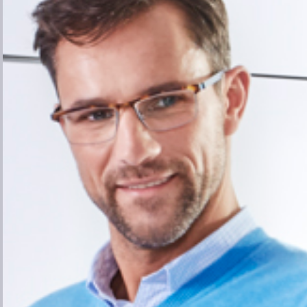
...or visit your local site
Albania
Argentina
Armenia
Australia
Austria
Azerbaijan
Bahrain
Belarus
Belgium
Bolivia
Brazil
Bulgaria