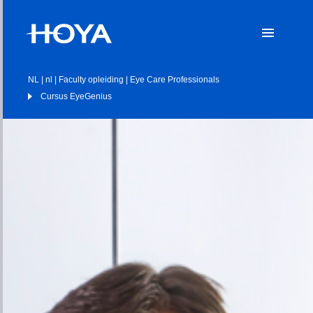
NL | nl | Faculty opleiding | Eye Care Professionals
Cursus EyeGenius
Go to Hoya Vision global site
Hoya Vision premium eyeglass lenses — the umbrella and the core
for our global presence.