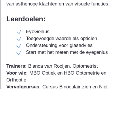
van asthenope klachten en van visuele functies.
Leerdoelen:
EyeGenius
Toegevoegde waarde als opticien
Ondersteuning voor glasadvies
Start met het meten met de eyegenius
Trainers:
Bianca van Rooijen, Optometrist
Voor wie:
MBO Optiek en HBO Optometrie en
Orthoptie
Vervolgcursus:
Cursus Binoculair zien en Niet
wennen cursus
Kosten:
€75,- per deelnemer inclusief lunch
Datum
: N.T.B.
Plaats:
Amsterdam