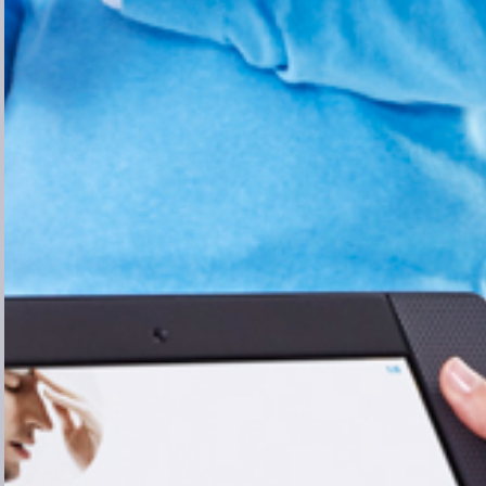
India
Indonesia
Iran
Israel
Italy
Lithuania
Jamaica
Japan
Jordan
Kazakhstan
Korea
Kuwait
Latvia
Lebanon