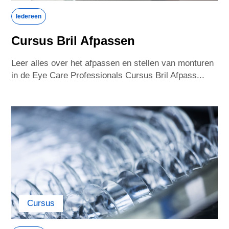
United Kingdom
United States
Iedereen
Cursus Bril Afpassen
Vietnam
Leer alles over het afpassen en stellen van monturen
in de Eye Care Professionals Cursus Bril Afpass...
Cursus