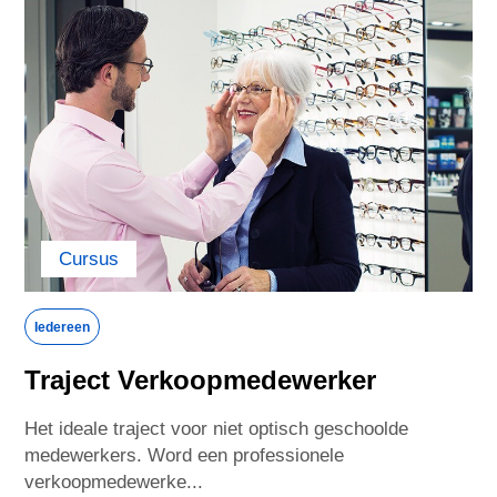
...or visit your local site
Albania
Argentina
Armenia
Australia
Austria
Azerbaijan
Cursus
Bahrain
Belarus
Iedereen
Traject Verkoopmedewerker
Belgium
Bolivia
Het ideale traject voor niet optisch geschoolde
medewerkers. Word een professionele
Brazil
Bulgaria
verkoopmedewerke...