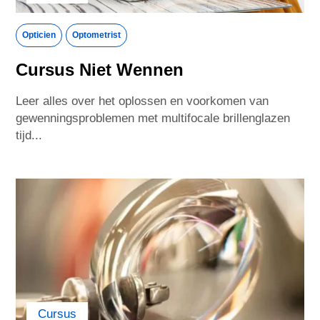
Macedonia
Malaysia
Opticien
Optometrist
Mexico
Morocco
Cursus Niet Wennen
Leer alles over het oplossen en voorkomen van
Netherlands
New Zealand
gewenningsproblemen met multifocale brillenglazen
tijd...
Norway
Peru
Philippines
Poland
Portugal
Qatar
Romania
Russia
Cursus
Saudi Arabia
Senegal