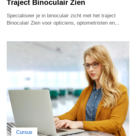
Traject Binoculair Zien
Specialiseer je in binoculair zicht met het traject
India
Indonesia
Binoculair Zien voor opticiens, optometristen en...
Iran
Israel
Italy
Lithuania
Jamaica
Japan
Jordan
Kazakhstan
Korea
Kuwait
Latvia
Lebanon
Cursus