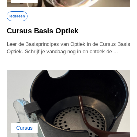
Iedereen
Serbia
Singapore
Cursus Basis Optiek
Slovakia
Slovenia
Leer de Basisprincipes van Optiek in de Cursus Basis
Optiek. Schrijf je vandaag nog in en ontdek de ...
South Africa
Spain
Sweden
Switzerland
Taiwan
Thailand
Turkey
Tunisia
Cursus
Ukraine
United Arab Emirates