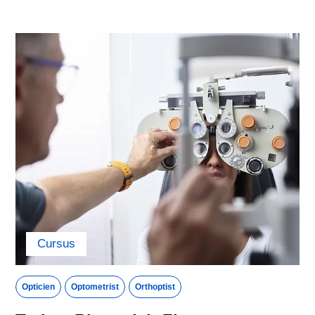
Canada
China
Colombia
Croatia
Cyprus
Czech Republic
Denmark
Egypt
Estonia
Finland
France
Georgia
Cursus
Germany
Greece
Opticien
Optometrist
Orthoptist
Hong Kong
Hungary