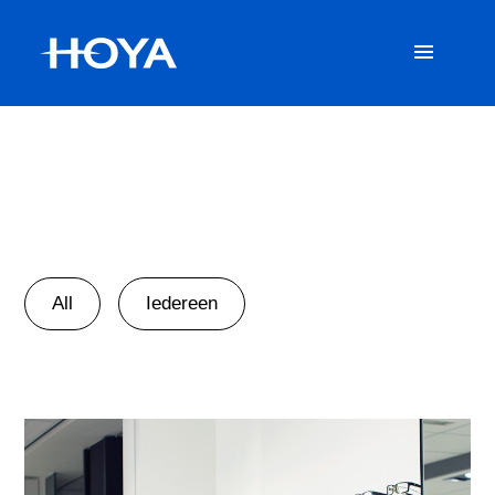
All
Iedereen
Go to Hoya Vision global site
Hoya Vision premium eyeglass lenses — the umbrella and the core
for our global presence.