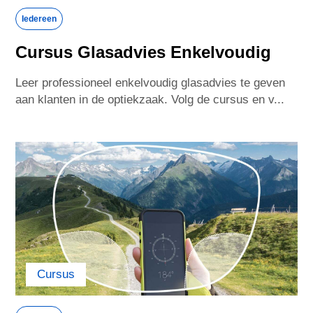
Iedereen
Serbia
Singapore
Cursus Glasadvies Enkelvoudig
Leer professioneel enkelvoudig glasadvies te geven
Slovakia
Slovenia
aan klanten in de optiekzaak. Volg de cursus en v...
South Africa
Spain
Sweden
Switzerland
Taiwan
Thailand
Turkey
Tunisia
Cursus
Ukraine
United Arab Emirates