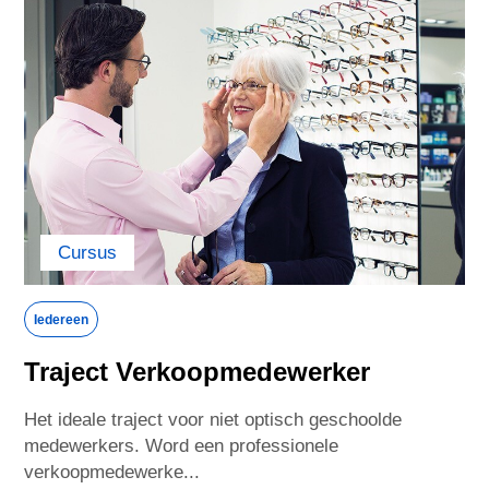
...or visit your local site
Albania
Argentina
Armenia
Australia
Cursus
Austria
Azerbaijan
Bahrain
Belarus
Iedereen
Traject Verkoopmedewerker
Belgium
Bolivia
Het ideale traject voor niet optisch geschoolde
medewerkers. Word een professionele
Brazil
Bulgaria
verkoopmedewerke...