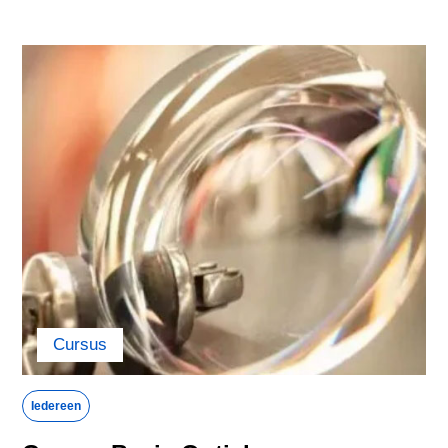
Canada
China
Colombia
Croatia
Cyprus
Czech Republic
Denmark
Egypt
Estonia
Finland
France
Georgia
Cursus
Germany
Greece
Iedereen
Hong Kong
Hungary