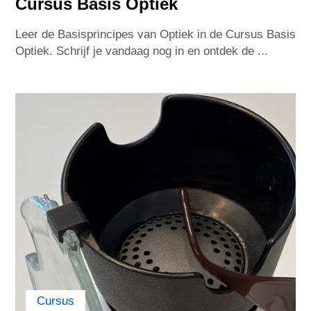
Cursus Basis Optiek
Leer de Basisprincipes van Optiek in de Cursus Basis
India
Indonesia
Optiek. Schrijf je vandaag nog in en ontdek de ...
Iran
Israel
Italy
Lithuania
Jamaica
Japan
Jordan
Kazakhstan
Korea
Kuwait
Latvia
Lebanon
Cursus