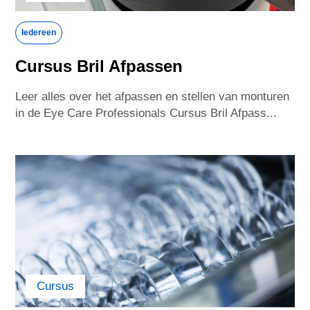
Macedonia
Malaysia
Iedereen
Mexico
Morocco
Cursus Bril Afpassen
Leer alles over het afpassen en stellen van monturen
Netherlands
New Zealand
in de Eye Care Professionals Cursus Bril Afpass...
Norway
Peru
Philippines
Poland
Portugal
Qatar
Romania
Russia
Cursus
Saudi Arabia
Senegal